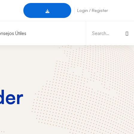
Login / Register
Search
for:
Catálogo
nsejos Útiles
der