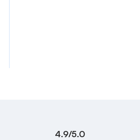
TheWiseStore inicia operaciones en Ecuador,
ofreciendo equipos de cómputo reacondicionados con
altos estándares de calidad y un servicio técnico
confiable, reafirmando su compromiso con soluciones
tecnológicas accesibles y sostenibles.
4.9/5.0