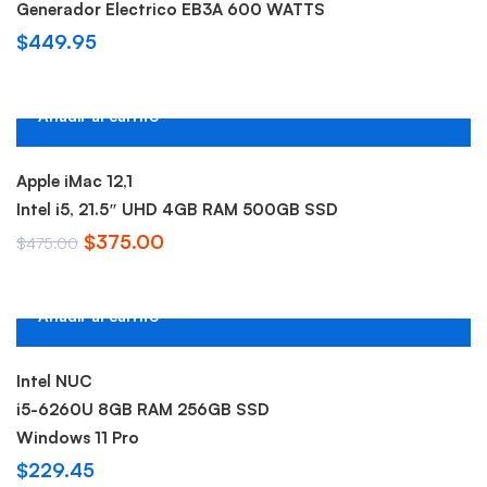
Generador Electrico EB3A 600 WATTS
$
449.95
Añadir al carrito
-21%
Apple iMac 12,1
Intel i5, 21.5″ UHD 4GB RAM 500GB SSD
El
El
$
375.00
$
475.00
precio
precio
original
actual
Añadir al carrito
era:
es:
$475.00.
$375.00.
Intel NUC
i5-6260U 8GB RAM 256GB SSD
Windows 11 Pro
$
229.45