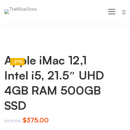
Apple iMac 12,1
-21%
Intel i5, 21.5″ UHD
4GB RAM 500GB
SSD
El
El
$
375.00
$
475.00
precio
precio