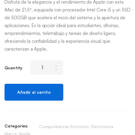
Disfruta de la elegancia y el rendimiento de Apple con esta
original
actual
iMac de 21.5″, equipada con procesador Intel Core i5 y un SSD
era:
es:
de 500GB que acelera el inicio del sistema y la apertura de
$475.00.
$375.00.
aplicaciones. Es la opción ideal para estudiantes, oficinas,
emprendimientos, teletrabajo y tareas de diseño ligero,
ofreciendo la confiabilidad y la experiencia visual que
caracterizan a Apple.
Apple
Quantity
iMac
12,1Intel
i5,
Añadir al carrito
21.5"
UHD
4GB
RAM
Categories:
500GB
Computadoras Escritorio
,
Electrónica
Marca:
Apple
SSD