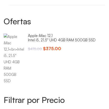
Ofertas
Apple iMac 12,1
Intel i5, 21.5" UHD 4GB RAM 500GB SSD
El
El
$
375.00
$
475.00
precio
precio
original
actual
era:
es:
$475.00.
$375.00.
Filtrar por Precio