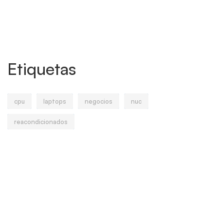
Etiquetas
cpu
laptops
negocios
nuc
reacondicionados